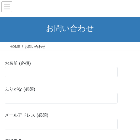
コ
ナ
ン
ビ
テ
ゲ
ン
ー
お問い合わせ
ツ
シ
へ
ョ
ス
ン
HOME
お問い合わせ
キ
に
ッ
移
プ
動
お名前 (必須)
ふりがな (必須)
メールアドレス (必須)