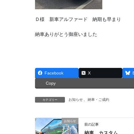
Ｄ様 新車アルファード 納期も早まり
納車ありがとう御座いました
Facebook
X
Copy
お知らせ
、
納車・ご成約
カテゴリー
お知らせ
前の記事
納車 カスタム