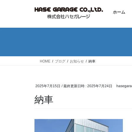
コ
ナ
ン
ビ
ホーム
テ
ゲ
ン
ー
ツ
シ
へ
ョ
ス
ン
キ
に
ッ
移
HOME
ブログ
お知らせ
納車
プ
動
2025年7月15日
/ 最終更新日時 :
2025年7月24日
hasegara
納車