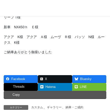
リーフ T様
新車 NX450ｈ Ｅ様
アクア K様 アクア Ａ様 ムーヴ Ｒ様 パッソ N様 ルー
クス K様
ご納車ありがとう御座いました
Facebook
X
Bluesky
Threads
Hatena
LINE
Copy
カスタム
、
ギャラリー
、
納車・ご成約
カテゴリー